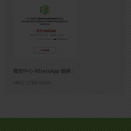
職安中心
WhatsApp
號碼：
+852 2786 9009