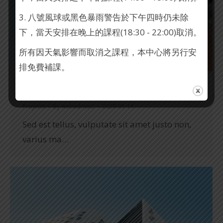
3. 八號風球或黑色暴雨警告於下午四時仍未除
下，當天安排在晚上的課程(18:30 - 22:00)取消。
所有因天氣影響而取消之課程，本中心將另行安
排免費補課。
Maecenas maximus
Projects
By
webadmin2
2020-01-11
Sed est tellus, vulputate sit amet justo non,
varius ma…