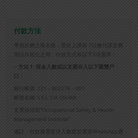
付款方法
學員於網上報名後，需於上課前 7日繳付課堂費
用以作留位之用，付款方式有以下3項選擇：
✅
方法 1: 現金
入數或以支票存入以下匯豐戶
口：
銀行帳號: 121 – 802276 – 001
帳號名稱: S S L T/A OSHMI
支票抬頭寫”Occupational Safety & Health
Management Institute”
備註：付款後需提供入數紙並透過WhatsApp通