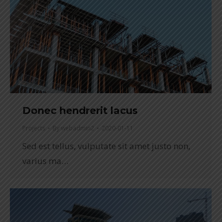
Donec hendrerit lacus
Projects
By
webadmin2
2020-01-11
Sed est tellus, vulputate sit amet justo non,
varius ma…