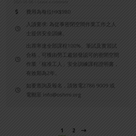
2021-01-06
Leave a comment
費用為每位HK$980
入讀要求: 為從事密閉空間作業工作之人
士提供安全訓練。
出席率達全部課程100%、筆試及實習試
合格，可獲由勞工處頒發認可的密閉空間
作業「核准工人」安全訓練課程證明書，
有效期為2年。
如要查詢及報名，請致電2786 9009 或
電郵至
info@oshmi.org
1
2