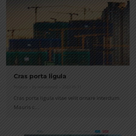
Cras porta ligula
Projects
By
webadmin2
2020-01-11
Cras porta ligula vitae velit ornare interdum.
Mauris c…