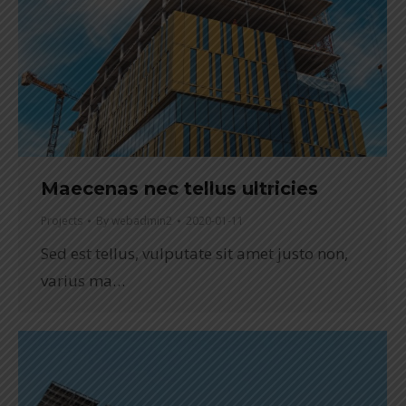
Maecenas nec tellus ultricies
Projects
By
webadmin2
2020-01-11
Sed est tellus, vulputate sit amet justo non,
varius ma…