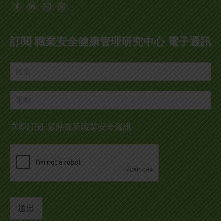
Find us on:
Facebook
Linkedin
Mail
Whatsapp
page
page
page
page
opens
opens
opens
opens
訂閱 職業安全健康管理研究中心 電子通訊
in
in
in
in
new
new
new
new
window
window
window
window
立即訂閱, 緊貼最新職業安全資訊
送出