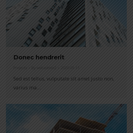
Donec hendrerit
Projects
By
webadmin2
2020-01-11
Sed est tellus, vulputate sit amet justo non,
varius ma…