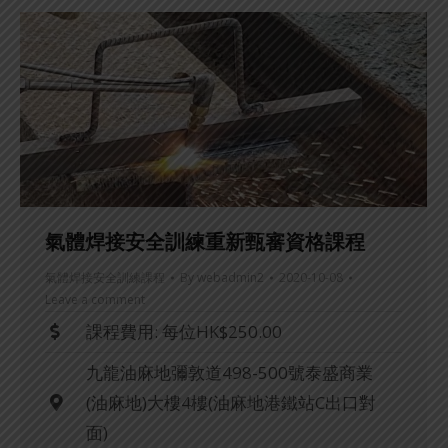
氣體焊接安全訓練重新甄審資格課程
氣體焊接安全訓練課程
By
webadmin2
2020-10-08
Leave a comment
課程費用: 每位HK$250.00
九龍油麻地彌敦道498-500號泰盛商業
(油麻地)大樓4樓(油麻地港鐵站C出口對
面)