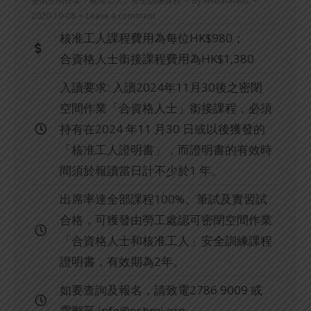
密閉空間作業「核准工人」安全訓練課程
By
webadmin2
2020-10-08
Leave a comment
核准工人課程費用為每位HK$980；
合資格人士銜接課程費用為HK$1,380
入讀要求: 入讀2024年11月30後之密閉
空間作業「合資格人士」銜接課程，必須
持有在2024 年11 月30 日或以後獲發的
「核准工人證明書」，而證明書的有效時
間須於報讀當日計不少於1 年。
出席率達全部課程100%、筆試及實習試
合格，可獲發由勞工處認可密閉空間作業
「合資格人士和核准工人」安全訓練課程
證明書，有效期為2年。
如要查詢及報名，請致電2786 9009 或
電郵至
info@oshmi.org