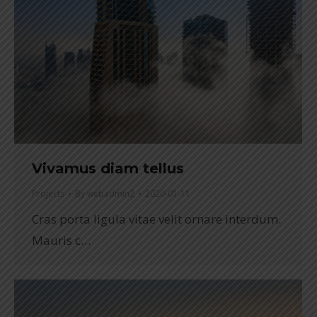
Vivamus diam tellus
Projects
By
webadmin2
2020-01-11
Cras porta ligula vitae velit ornare interdum.
Mauris c…