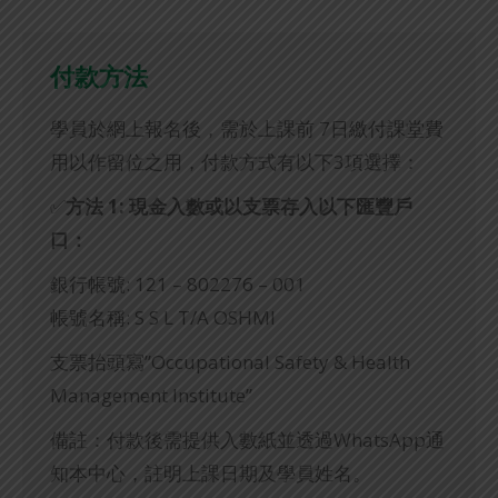
付款方法
學員於網上報名後，需於上課前 7日繳付課堂費
用以作留位之用，付款方式有以下3項選擇：
✅
方法 1: 現金
入數或以支票存入以下匯豐戶
口：
銀行帳號: 121 – 802276 – 001
帳號名稱: S S L T/A OSHMI
支票抬頭寫”Occupational Safety & Health
Management Institute”
備註：付款後需提供入數紙並透過WhatsApp通
知本中心，註明上課日期及學員姓名。