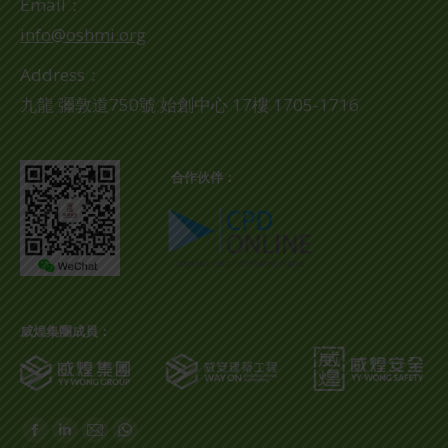
Email：
info@oshmi.org
Address：
九龍 彌敦道750號 始創中心 17樓 1705-1716
合作伙伴：
威煌集團成員：
Find us on:
Facebook
Linkedin
Mail
Whatsapp