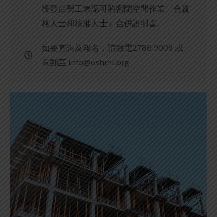
獲發由勞工署認可的密閉空間作業「合資
格人士和核准人士」合併證明書。
如要查詢及報名，請致電2786 9009 或
電郵至
info@oshmi.org