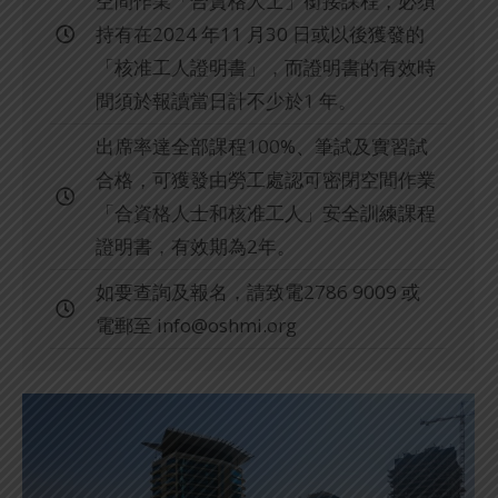
空間作業「合資格人士」銜接課程，必須
持有在2024 年11 月30 日或以後獲發的
「核准工人證明書」，而證明書的有效時
間須於報讀當日計不少於1 年。
出席率達全部課程100%、筆試及實習試
合格，可獲發由勞工處認可密閉空間作業
「合資格人士和核准工人」安全訓練課程
證明書，有效期為2年。
如要查詢及報名，請致電2786 9009 或
電郵至
info@oshmi.org