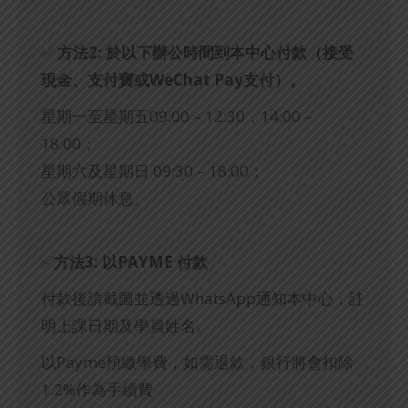
✅
方法2: 於以下辦公時間到本中心付款（接受
現金、支付寶或WeChat Pay支付）。
星期一至星期五09:00 – 12:30，14:00 –
18:00；
星期六及星期日 09:30 – 18:00；
公眾假期休息。
✅
方法3: 以PAYME 付款
付款後請截圖並透過WhatsApp通知本中心，註
明上課日期及學員姓名。
以Payme預繳學費，如需退款，銀行將會扣除
1.2%作為手續費