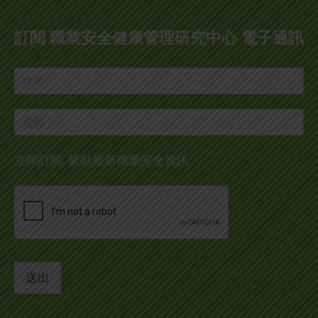
page
page
page
page
opens
opens
opens
opens
訂閱 職業安全健康管理研究中心 電子通訊
in
in
in
in
new
new
new
new
window
window
window
window
立即訂閱, 緊貼最新職業安全資訊
送出