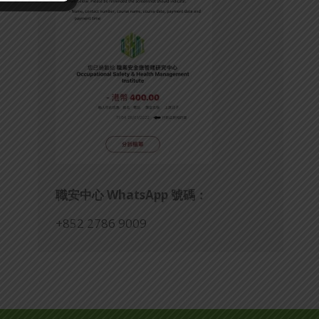
職安中心
WhatsApp
號碼：
+852 2786 9009