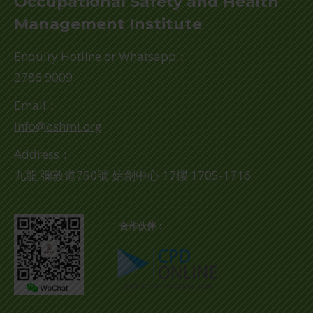
Occupational Safety and Health
Management Institute
Enquiry Hotline or Whatsapp：
2786 9009
Email：
info@oshmi.org
Address：
九龍 彌敦道750號 始創中心 17樓 1705-1716
合作伙伴：