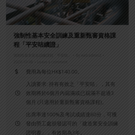
強制性基本安全訓練及重新甄審資格課
程「平安咭續證」
強制性基本安全訓練課程「平安咭」
By
webadmin2
2020-10-08
Leave a comment
費用為每位HK$140.00。
入讀要求: 持有有效之「平安咭」，其有
效期將於6個月內屆滿或已屆滿不超過3
個月 (只適用於重新甄審資格課程)。
出席率達100%及考試成績達60分，可獲
發由勞工處頒發認可的「建造業安全訓練
證明書」，有效期為3年。