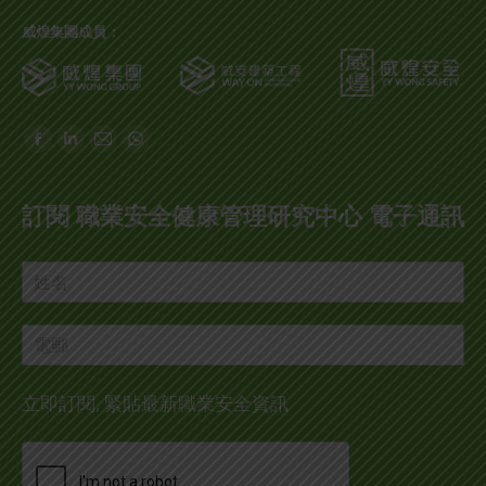
威煌集團成員：
Find us on:
Facebook
Linkedin
Mail
Whatsapp
page
page
page
page
opens
opens
opens
opens
訂閱 職業安全健康管理研究中心 電子通訊
in
in
in
in
new
new
new
new
window
window
window
window
立即訂閱, 緊貼最新職業安全資訊