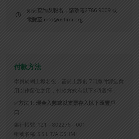
如要查詢及報名，請致電2786 9009 或
電郵至
info@oshmi.org
付款方法
學員於網上報名後，需於上課前 7日繳付課堂費
用以作留位之用，付款方式有以下3項選擇：
✅
方法 1: 現金
入數或以支票存入以下匯豐戶
口：
銀行帳號: 121 – 802276 – 001
帳號名稱: S S L T/A OSHMI