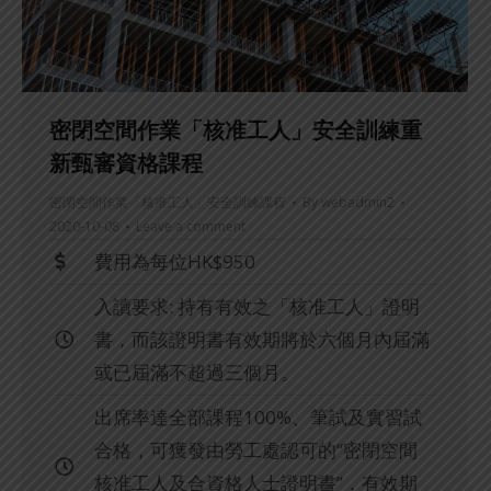
密閉空間作業「核准工人」安全訓練重
新甄審資格課程
密閉空間作業「核准工人」安全訓練課程
By
webadmin2
2020-10-08
Leave a comment
費用為每位HK$950
入讀要求: 持有有效之「核准工人」證明
書，而該證明書有效期將於六個月內屆滿
或已屆滿不超過三個月。
出席率達全部課程100%、筆試及實習試
合格，可獲發由勞工處認可的“密閉空間
核准工人及合資格人士證明書”，有效期