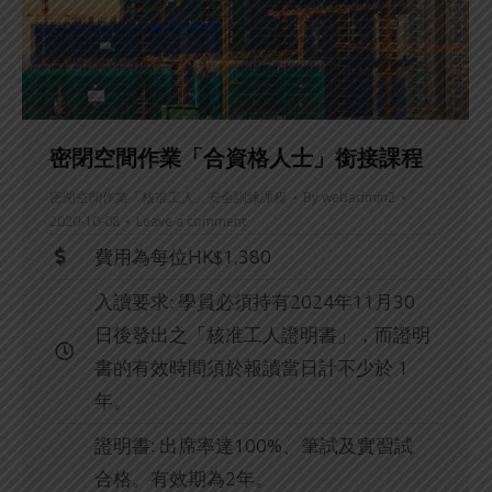
密閉空間作業「合資格人士」銜接課程
密閉空間作業「核准工人」安全訓練課程
By
webadmin2
2020-10-08
Leave a comment
費用為每位HK$1,380
入讀要求: 學員必須持有2024年11月30
日後發出之「核准工人證明書」，而證明
書的有效時間須於報讀當日計不少於 1
年。
證明書: 出席率達100%、筆試及實習試
合格。有效期為2年。