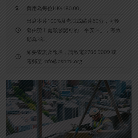
費用為每位HK$180.00。
出席率達100%及考試成績達60分，可獲
發由勞工處頒發認可的「平安咭」，有效
期為3年。
如要查詢及報名，請致電2786 9009 或
電郵至
info@oshmi.org